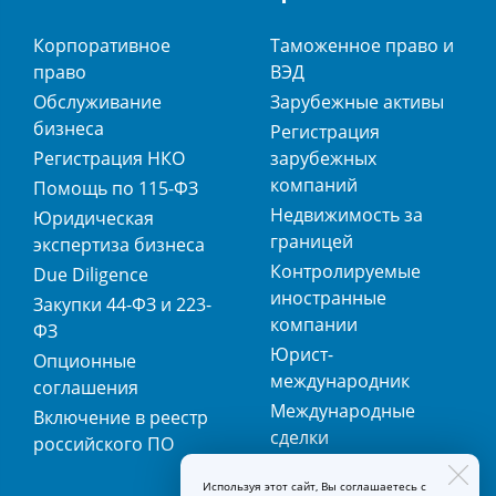
Корпоративное
Таможенное право и
право
ВЭД
Обслуживание
Зарубежные активы
бизнеса
Регистрация
Регистрация НКО
зарубежных
компаний
Помощь по 115-ФЗ
Недвижимость за
Юридическая
границей
экспертиза бизнеса
Контролируемые
Due Diligence
иностранные
Закупки 44-ФЗ и 223-
компании
ФЗ
Юрист-
Опционные
международник
соглашения
Международные
Включение в реестр
сделки
российского ПО
Международная
Используя этот сайт, Вы соглашаетесь с
регистрация