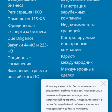
бизнеса
Регистрация
Регистрация НКО
зарубежных
компаний
Помощь по 115-ФЗ
Недвижимость за
Юридическая
границей
экспертиза бизнеса
Контролируемые
Due Diligence
иностранные
Закупки 44-ФЗ и 223-
компании
ФЗ
Юрист-
Опционные
международник
соглашения
Международные
Включение в реестр
сделки
российского ПО
Международная
Используя этот сайт, Вы соглашаетесь с
регистрация
обработкой файлов «cookies», персональных
товарных знаков
данных, собираемых посредством
метрической программы «Яндекс.Метрика», в
целях бесперебойной работы и аналитики
посещаемости сайта на условиях,