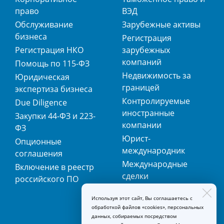
право
ВЭД
Обслуживание
Зарубежные активы
бизнеса
Регистрация
Регистрация НКО
зарубежных
компаний
Помощь по 115-ФЗ
Недвижимость за
Юридическая
границей
экспертиза бизнеса
Контролируемые
Due Diligence
иностранные
Закупки 44-ФЗ и 223-
компании
ФЗ
Юрист-
Опционные
международник
соглашения
Международные
Включение в реестр
сделки
российского ПО
Международная
Используя этот сайт, Вы соглашаетесь с
регистрация
обработкой файлов «cookies», персональных
товарных знаков
данных, собираемых посредством