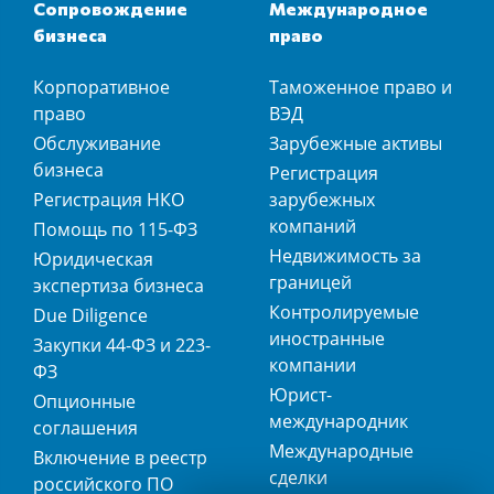
Сопровождение
Международное
бизнеса
право
Корпоративное
Таможенное право и
право
ВЭД
Обслуживание
Зарубежные активы
бизнеса
Регистрация
Регистрация НКО
зарубежных
компаний
Помощь по 115-ФЗ
Недвижимость за
Юридическая
границей
экспертиза бизнеса
Контролируемые
Due Diligence
иностранные
Закупки 44-ФЗ и 223-
компании
ФЗ
Юрист-
Опционные
международник
соглашения
Международные
Включение в реестр
сделки
российского ПО