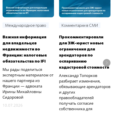
Международное право
Комментарии в СМИ
Важная информация
Прокомментировали
для владельцев
для ЭЖ-юрист новые
недвижимости во
ограничения для
Франции: налоговые
арендаторов по
обязательства по IFI
оспариванию
кадастровой стоимости
Мы рады поделиться
экспертным материалом от
Александр Топорков
нашего партнера из
разбирает изменения,
Франции — адвоката
обязывающие арендаторов
Ирины Михайловны
и других
Сидоровой
правообладателей
получать согласие
10.07.2026
собственника для