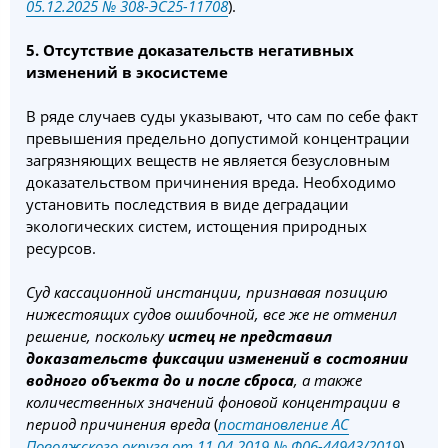
05.12.2025 № 308-ЭС25-11708
).
5. Отсутствие доказательств негативных
изменений в экосистеме
В ряде случаев суды указывают, что сам по себе факт
превышения предельно допустимой концентрации
загрязняющих веществ не является безусловным
доказательством причинения вреда. Необходимо
установить последствия в виде деградации
экологических систем, истощения природных
ресурсов.
Суд кассационной инстанции, признавая позицию
нижестоящих судов ошибочной, все же не отменил
решение, поскольку
истец не представил
доказательств фиксации изменений в состоянии
водного объекта до и после сброса
, а также
количественных значений фоновой концентрации в
период причинения вреда
(
постановление АС
Поволжского округа от 11.04.2019 № Ф06-44943/2019
).