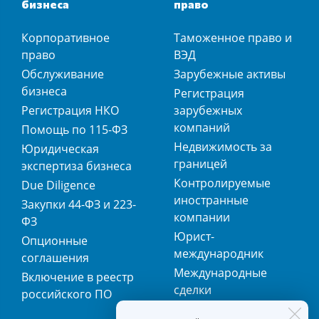
бизнеса
право
Корпоративное
Таможенное право и
право
ВЭД
Обслуживание
Зарубежные активы
бизнеса
Регистрация
Регистрация НКО
зарубежных
компаний
Помощь по 115-ФЗ
Недвижимость за
Юридическая
границей
экспертиза бизнеса
Контролируемые
Due Diligence
иностранные
Закупки 44-ФЗ и 223-
компании
ФЗ
Юрист-
Опционные
международник
соглашения
Международные
Включение в реестр
сделки
российского ПО
Международная