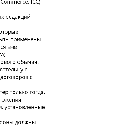
 Commerce, ICC),
их редакций
которые
 быть применены
ся вне
а;
вового обычая,
одательную
договоров с
ер только тогда,
оложения
я, установленные
тороны должны