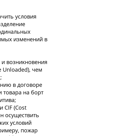
ючить условия
азделение
ардинальных
чимых изменений в
e) и возникновения
 Unloaded), чем
;
анию в договоре
 товара на борт
итива;
 CIF (Cost
ан осуществить
ких условий
примеру, пожар