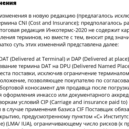
нения
изменения в новую редакцию (предлагалось искл
рмина CNI (Cost and Insurance); предполагалось р
итоговая редакция Инкотермс-2020 не содержит к
ления терминов, но вместе с тем, вносит ряд зна
атко суть этих изменений представлена далее:
T (Delivered at Terminal) и DAP (Delivered at plac
звание термина DAT на DPU (Delivered Named Place
ста поставки, исключив ограничение терминалом
 положение, позволяющее покупателю по согласов
бортовой коносамент для продавца после погрузки
ля оформления инкассо или документарного аккред
кам условий CIP (Carriage and insurance paid to) и
ым в случае применения базиса CIF Поставщик обяз
крытию, предусмотренному пунктом «С» Институтс
use) (LMA/ IUA), ограничивающему число рисков (к 