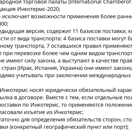
народной торговой палаты (International Chamberof
дакция Инкотермс-2020;
не исключает возможности применения более ранн
000;
едыдущая версия, содержит 11 базисов поставки, 
сти от вида транспорта: 4 базиса поставки могут
дному транспорта, 7 оставшихся правил применяют
же при перевозке более чем одним видом транспорт
е имеют силу закона, а выступают в качестве пра
 стран (Ирак, Испания, Украина) они имеют закон
ходимо учитывать при заключении международных 
Инкотермс носят юридически обязательный характ
сылка в договоре. Вместе с тем, если отдельные п
 поставки по Инкотермс, то применяются положени
гласовали изъятие из Инкотермс;
таточно для определения обязательств сторон, с
ки (конкретный географический пункт или порт);