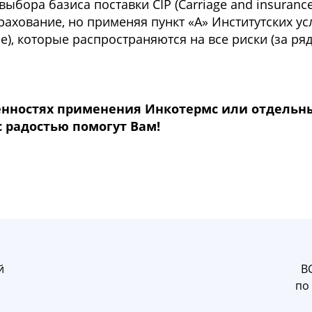
выбора базиса поставки CIP (Carriage and insurance
ахование, но применяя пункт «А» Институтских у
use), которые распространяются на все риски (за р
обенностях применения Инкотермс или отдельн
 радостью помогут Вам!
й
В
по