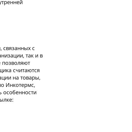
утренней
, связанных с
низации, так и в
е позволяют
вщика считаются
ации на товары,
по Инкотермс,
ь особенности
ылке: