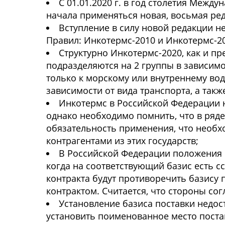
С 01.01.2020 г. в год столетия Между
начала применяться новая, восьмая ре
Вступление в силу новой редакции 
Правил: Инкотермс-2010 и Инкотермс-2
Структурно Инкотермс-2020, как и пр
подразделяются на 2 группы в зависимо
только к морскому или внутреннему во
зависимости от вида транспорта, а так
Инкотермс в Российской Федерации н
однако необходимо помнить, что в ряде
обязательность применения, что необ
контрагентами из этих государств;
В Российской Федерации положения 
когда на соответствующий базис есть с
контракта будут противоречить базису
контрактом. Считается, что стороны со
Установление базиса поставки недос
установить поименованное место постав