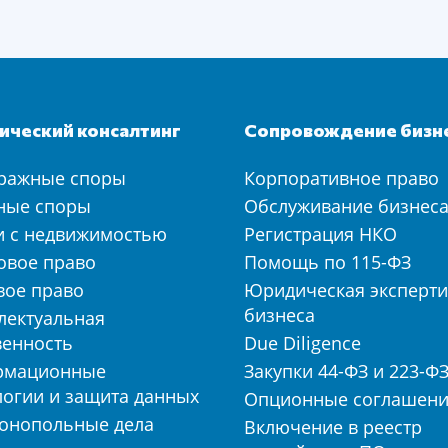
ческий консалтинг
Сопровождение бизн
ражные споры
Корпоративное право
ные споры
Обслуживание бизнес
и с недвижимостью
Регистрация НКО
овое право
Помощь по 115-ФЗ
вое право
Юридическая эксперти
бизнеса
лектуальная
венность
Due Diligence
рмационные
Закупки 44-ФЗ и 223-Ф
логии и защита данных
Опционные соглашен
онопольные дела
Включение в реестр