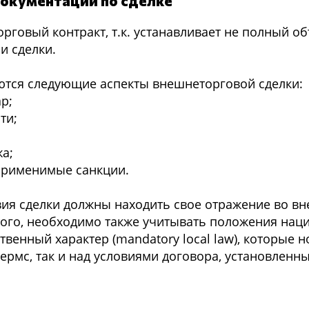
документации по сделке
рговый контракт, т.к. устанавливает не полный о
и сделки.
аются следующие аспекты внешнеторговой сделки:
р;
ти;
жа;
применимые санкции.
вия сделки должны находить свое отражение во в
 того, необходимо также учитывать положения нац
венный характер (mandatory local law), которые н
ермс, так и над условиями договора, установленн