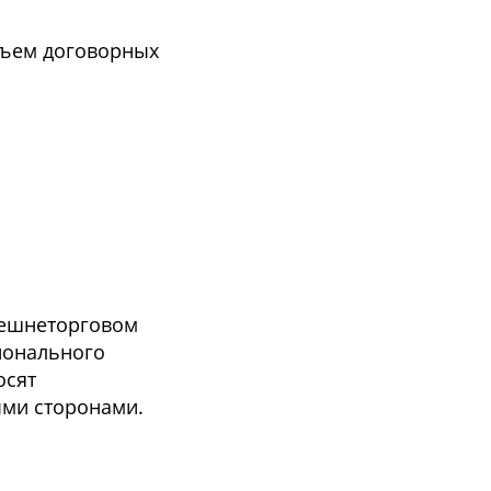
бъем договорных
нешнеторговом
ионального
осят
ыми сторонами.