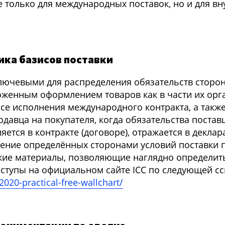
только для международных поставок, но и для вн
ика базисов поставки
лючевыми для распределения обязательств сторон
женным оформлением товаров как в части их орга
ссе исполнения международного контракта, а такж
родавца на покупателя, когда обязательства поста
ется в контракте (договоре), отражается в деклар
чение определённых сторонами условий поставки 
кие материалы, позволяющие наглядно определит
оступы на официальном сайте ICC по следующей сс
020-practical-free-wallchart/