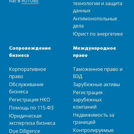
нас в
RUTUBE
технологии и защита
данных
Антимонопольные
дела
Юрист по энергетике
Сопровождение
Международное
бизнеса
право
Корпоративное
Таможенное право и
право
ВЭД
Обслуживание
Зарубежные активы
бизнеса
Регистрация
Регистрация НКО
зарубежных
компаний
Помощь по 115-ФЗ
Недвижимость за
Юридическая
границей
экспертиза бизнеса
Контролируемые
Due Diligence