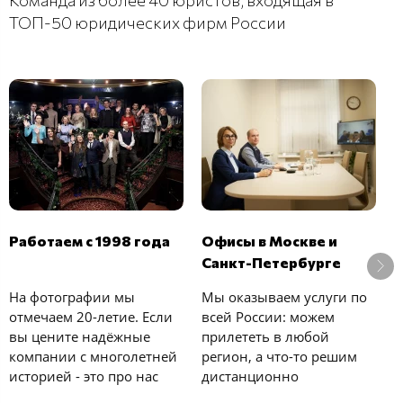
Команда из более 40 юристов, входящая в
ТОП-50 юридических фирм России
В
Работаем с 1998 года
Офисы в Москве и
б
Санкт-Петербурге
У
На фотографии мы
Мы оказываем услуги по
с
отмечаем 20-летие. Если
всей России: можем
к
вы цените надёжные
прилететь в любой
е
компании с многолетней
регион, а что-то решим
у
историей - это про нас
дистанционно
и