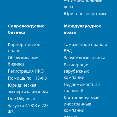
Антимонопольные
дела
Юрист по энергетике
Сопровождение
Международное
бизнеса
право
Корпоративное
Таможенное право и
право
ВЭД
Обслуживание
Зарубежные активы
бизнеса
Регистрация
Регистрация НКО
зарубежных
компаний
Помощь по 115-ФЗ
Недвижимость за
Юридическая
границей
экспертиза бизнеса
Контролируемые
Due Diligence
иностранные
Закупки 44-ФЗ и 223-
компании
ФЗ