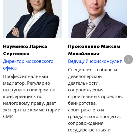
Науменко Лариса
Прокопенко Максим
П
Сергеевна
Михайлович
Г
Директор московского
Ведущий юрисконсульт
В
офиса
Специалист в области
С
Профессиональный
девелоперской
о
медиатор. Регулярно
деятельности,
д
выступает спикером на
сопровождения
с
конференциях по
строительных проектов,
с
налоговому праву, дает
банкротства,
т
экспертные комментарии
арбитражного и
ж
СМИ.
гражданского процесса,
х
сопровождения
государственных и