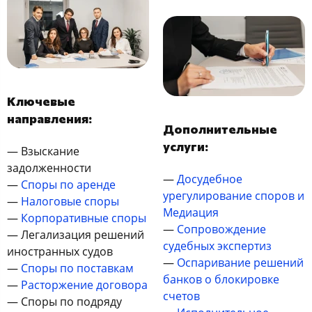
Ключевые
направления:
Дополнительные
услуги:
— Взыскание
задолженности
—
Досудебное
—
Споры по аренде
урегулирование споров и
—
Налоговые споры
Медиация
—
Корпоративные споры
—
Сопровождение
— Легализация решений
судебных экспертиз
иностранных судов
—
Оспаривание решений
—
Споры по поставкам
банков о блокировке
—
Расторжение договора
счетов
— Споры по подряду