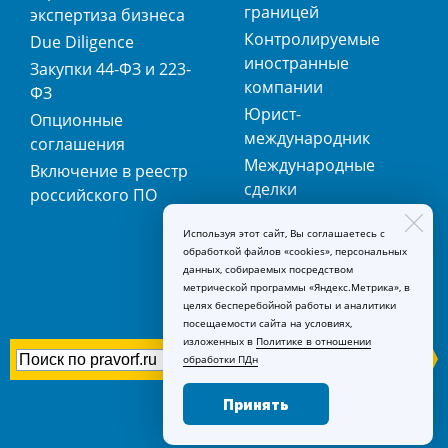
границей
экспертиза бизнеса
Контролируемые
Due Diligence
иностранные
Закупки 44-ФЗ и 223-
компании
ФЗ
Юрист-
Опционные
международник
соглашения
Международные
Включение в реестр
сделки
российского ПО
Международная
Используя этот сайт, Вы соглашаетесь с
регистрация
обработкой файлов «cookies», персональных
товарных знаков
данных, собираемых посредством
метрической программы «Яндекс.Метрика», в
целях бесперебойной работы и аналитики
посещаемости сайта на условиях,
изложенных в
Политике в отношении
обработки ПДн
Принять