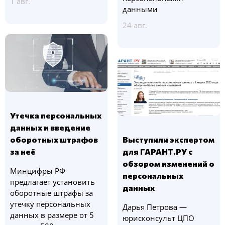
1 авг.
данными
24 авг.
Утечка персональных
данных и введение
оборотных штрафов
Выступили экспертом
за неё
для ГАРАНТ.РУ с
обзором изменений о
Минцифры РФ
персональных
предлагает установить
данных
оборотные штрафы за
утечку персональных
Дарья Петрова —
данных в размере от 5
юрисконсульт ЦПО