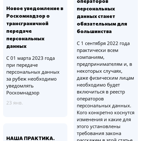
операторов
Новое уведомление в
персональных
Роскомнадзор о
данных станет
трансграничной
обязательным для
передаче
большинства
персональных
С 1 сентября 2022 года
данных
практически всем
компаниям,
С 01 марта 2023 года
предпринимателям и, в
при передаче
некоторых случаях,
персональных данных
даже физическим лицам
за рубеж необходимо
необходимо будет
уведомлять
включиться в реестр
Роскомнадзор
операторов
23 янв.
персональных данных.
Кого конкретно коснутся
изменения и какие для
этого установлены
требования закона
НАША ПРАКТИКА.
расскажем в этой статье.