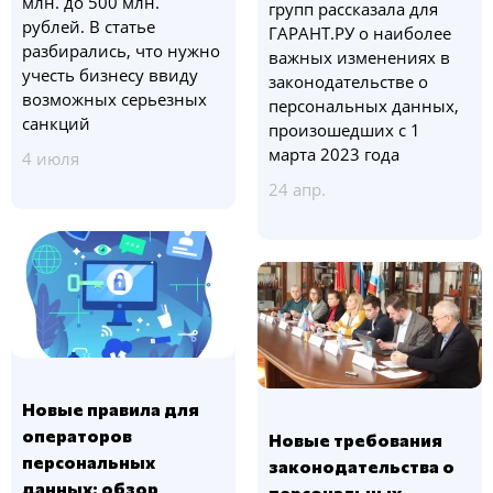
млн. до 500 млн.
групп рассказала для
рублей. В статье
ГАРАНТ.РУ о наиболее
разбирались, что нужно
важных изменениях в
учесть бизнесу ввиду
законодательстве о
возможных серьезных
персональных данных,
санкций
произошедших с 1
марта 2023 года
4 июля
24 апр.
Новые правила для
операторов
Новые требования
персональных
законодательства о
данных: обзор
персональных