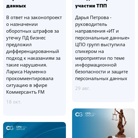
данных
участии ТПП
В ответ на законопроект
Дарья Петрова -
о назначении
руководитель
оборотных штрафов за
направления «ИТ и
утечку ПД бизнес
персональные данные»
предложил
ЦПО групп выступила
дифференцированный
спикером на
подход к наказаниям за
мероприятии по теме
такие нарушения.
информационной
Лариса Науменко
безопасности и защите
прокомментировала
персональных данных
ситуацию в эфире
29 авг.
Коммерсантъ FM
18 окт.