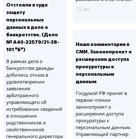
Отстояли в суде
10 авг.
защиту
персональных
данных в деле о
банкротстве. (Дело
№ А40-32579/21-38-
Наши комментарии в
101 "Б")
СМИ. Законопроект о
расширении доступа
В рамках дела о
прокуратуры к
банкротстве дважды
персональным
добились отказа в
данным
удовлетворении
заявления
Госдумой РФ принят в
арбитражного
первом чтении
управляющего об
законопроект о
истребовании сведений
расширении доступа
в отношении
прокуратуры к
родственников и
персональным данным.
свойственников
Управляющий партнер
генерального директора