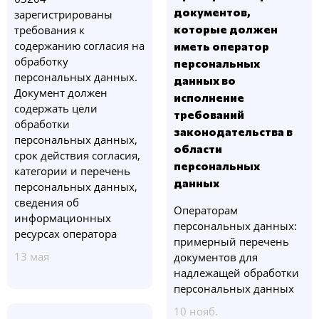
документов,
зарегистрированы
которые должен
требования к
содержанию согласия на
иметь оператор
обработку
персональных
персональных данных.
данных во
Документ должен
исполнение
содержать цели
требований
обработки
законодательства в
персональных данных,
области
срок действия согласия,
персональных
категории и перечень
данных
персональных данных,
сведения об
Операторам
информационных
персональных данных:
ресурсах оператора
примерный перечень
13 мая
документов для
надлежащей обработки
персональных данных
10 нояб.