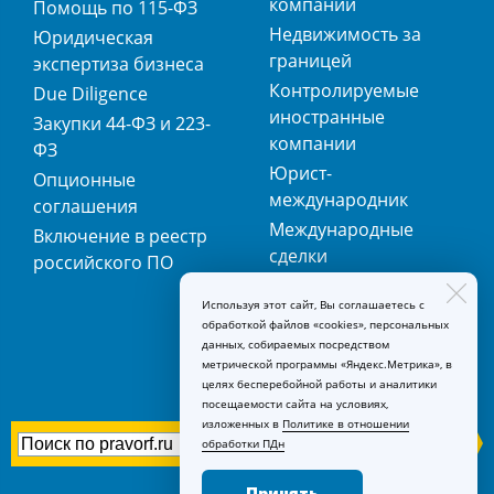
компаний
Помощь по 115-ФЗ
Недвижимость за
Юридическая
границей
экспертиза бизнеса
Контролируемые
Due Diligence
иностранные
Закупки 44-ФЗ и 223-
компании
ФЗ
Юрист-
Опционные
международник
соглашения
Международные
Включение в реестр
сделки
российского ПО
Международная
Используя этот сайт, Вы соглашаетесь с
регистрация
обработкой файлов «cookies», персональных
товарных знаков
данных, собираемых посредством
метрической программы «Яндекс.Метрика», в
целях бесперебойной работы и аналитики
посещаемости сайта на условиях,
изложенных в
Политике в отношении
обработки ПДн
Принять