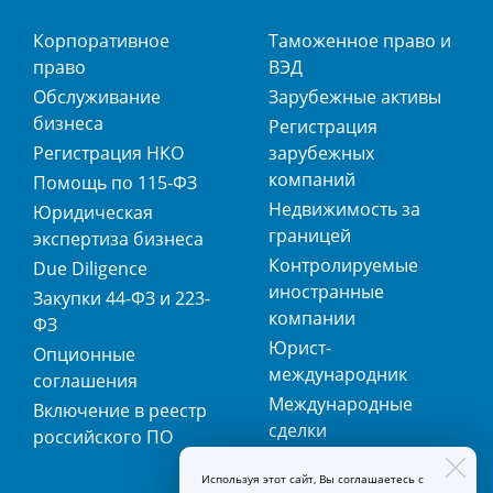
Корпоративное
Таможенное право и
право
ВЭД
Обслуживание
Зарубежные активы
бизнеса
Регистрация
Регистрация НКО
зарубежных
компаний
Помощь по 115-ФЗ
Недвижимость за
Юридическая
границей
экспертиза бизнеса
Контролируемые
Due Diligence
иностранные
Закупки 44-ФЗ и 223-
компании
ФЗ
Юрист-
Опционные
международник
соглашения
Международные
Включение в реестр
сделки
российского ПО
Международная
Используя этот сайт, Вы соглашаетесь с
регистрация