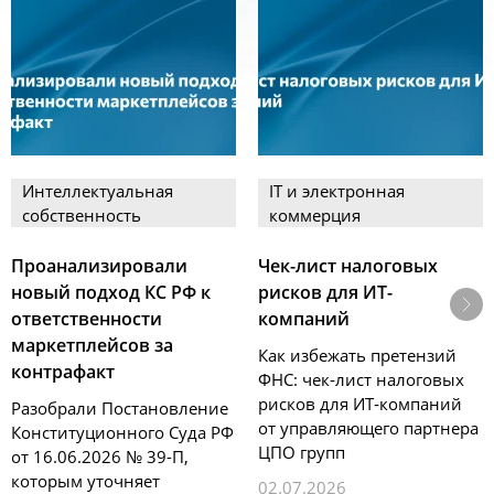
Интеллектуальная
IT и электронная
собственность
коммерция
Проанализировали
Чек-лист налоговых
новый подход КС РФ к
рисков для ИТ-
ответственности
компаний
маркетплейсов за
Как избежать претензий
контрафакт
ФНС: чек‑лист налоговых
рисков для ИТ‑компаний
Разобрали Постановление
от управляющего партнера
Конституционного Суда РФ
ЦПО групп
от 16.06.2026 № 39-П,
которым уточняет
02.07.2026