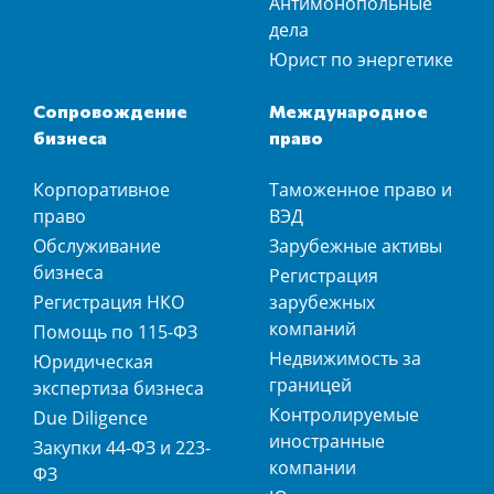
Антимонопольные
дела
Юрист по энергетике
Сопровождение
Международное
бизнеса
право
Корпоративное
Таможенное право и
право
ВЭД
Обслуживание
Зарубежные активы
бизнеса
Регистрация
Регистрация НКО
зарубежных
компаний
Помощь по 115-ФЗ
Недвижимость за
Юридическая
границей
экспертиза бизнеса
Контролируемые
Due Diligence
иностранные
Закупки 44-ФЗ и 223-
компании
ФЗ