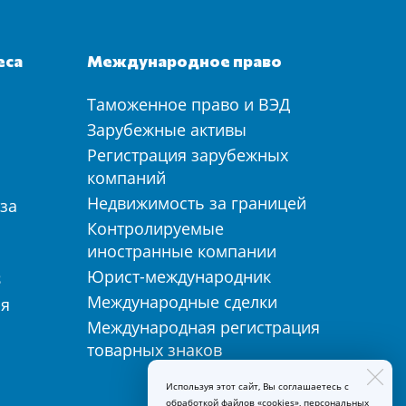
еса
Международное право
Таможенное право и ВЭД
а
Зарубежные активы
Регистрация зарубежных
компаний
Недвижимость за границей
за
Контролируемые
иностранные компании
Юрист-международник
З
Международные сделки
ия
Международная регистрация
товарных знаков
Используя этот сайт, Вы соглашаетесь с
обработкой файлов «cookies», персональных