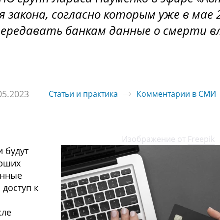
закона, согласно которым уже в мае 
передавать банкам данные о смерти в
05.2023
Статьи и практика
Комментарии в СМИ
ражение от
Freepik
и будут
ерших
анные
 доступ к
сле