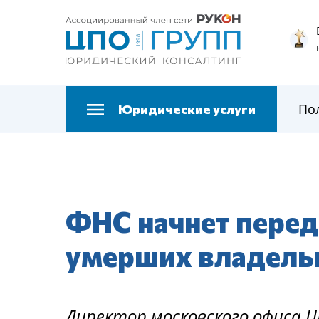
По
Юридические услуги
ФНС начнет перед
умерших владельц
Директор московского офиса Ц