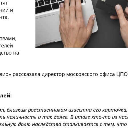
тят
нии и
нта.
твами,
телей
дство на
дио» рассказала директор московского офиса ЦПО
лей:
ет, близким родственникам известна его карточка, 
 наличность и так далее. В итоге кто-то из нас
льную долю наследства сталкивается с тем, что