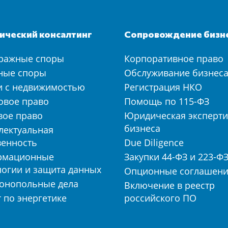
ческий консалтинг
Сопровождение бизн
ражные споры
Корпоративное право
ные споры
Обслуживание бизнес
и с недвижимостью
Регистрация НКО
овое право
Помощь по 115-ФЗ
вое право
Юридическая эксперти
бизнеса
лектуальная
венность
Due Diligence
рмационные
Закупки 44-ФЗ и 223-Ф
логии и защита данных
Опционные соглашен
онопольные дела
Включение в реестр
 по энергетике
российского ПО