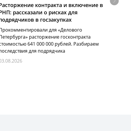
Расторжение контракта и включение в
Прок
РНП: рассказали о рисках для
новов
подрядчиков в госзакупках
реше
Прокомментировали для «Делового
С 1 ян
Петербурга» расторжение госконтракта
измене
стоимостью 641 000 000 рублей. Разбираем
патен
последствия для подрядчика
реали
спосо
03.08.2026
03.08.