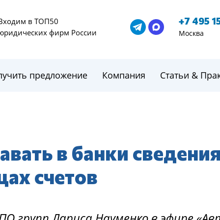
+7 495 1
Входим в ТОП50
юридических фирм России
Москва
лучить предложение
Компания
Статьи & Пра
авать в банки сведения
ах счетов
ПО групп Лариса Науменко в эфире «А