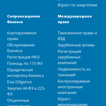
Юрист по энергетике
Сопровождение
Международное
бизнеса
право
Корпоративное
Таможенное право и
право
ВЭД
Обслуживание
Зарубежные активы
бизнеса
Регистрация
Регистрация НКО
зарубежных
компаний
Помощь по 115-ФЗ
Недвижимость за
Юридическая
границей
экспертиза бизнеса
Контролируемые
Due Diligence
иностранные
Закупки 44-ФЗ и 223-
компании
ФЗ
Юрист-
Опционные
международник