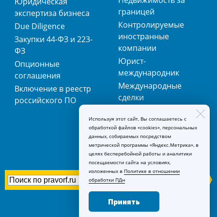
Недвижимость за
Юридическая
границей
экспертиза бизнеса
Контролируемые
Due Diligence
иностранные
Закупки 44-ФЗ и 223-
компании
ФЗ
Юрист-
Опционные
международник
соглашения
Международные
Включение в реестр
сделки
российского ПО
Международная
Используя этот сайт, Вы соглашаетесь с
регистрация
обработкой файлов «cookies», персональных
товарных знаков
данных, собираемых посредством
метрической программы «Яндекс.Метрика», в
целях бесперебойной работы и аналитики
посещаемости сайта на условиях,
изложенных в
Политике в отношении
обработки ПДн
Принять