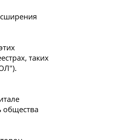
асширения
этих
естрах, таких
ЮЛ").
итале
ь общества