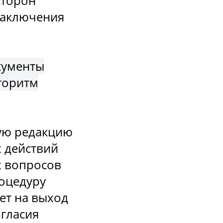
сторон
заключения
кументы
горитм
ую редакцию
х действий
х вопросов
роцедуру
ет на выход
огласия