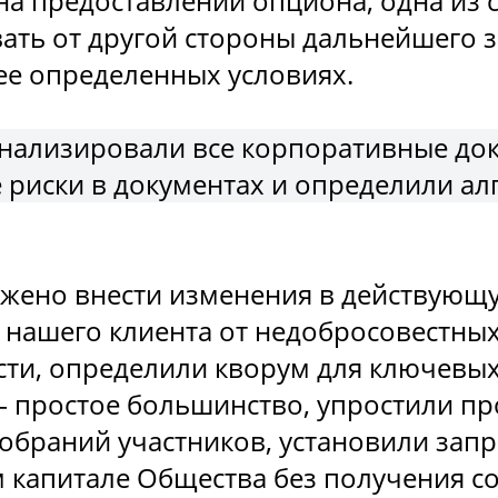
а предоставлении опциона, одна из 
вать от другой стороны дальнейшего 
ее определенных условиях.
нализировали все корпоративные до
риски в документах и определили ал
ожено внести изменения в действующ
в нашего клиента от недобросовестны
ости, определили кворум для ключевы
– простое большинство, упростили п
обраний участников, установили запр
м капитале Общества без получения с