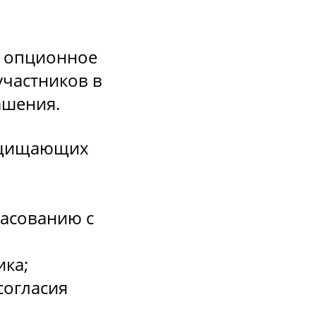
о опционное
участников в
ашения.
защищающих
ласованию с
ика;
согласия