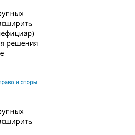
крупных
асширить
нефициар)
ля решения
е
право и споры
крупных
асширить