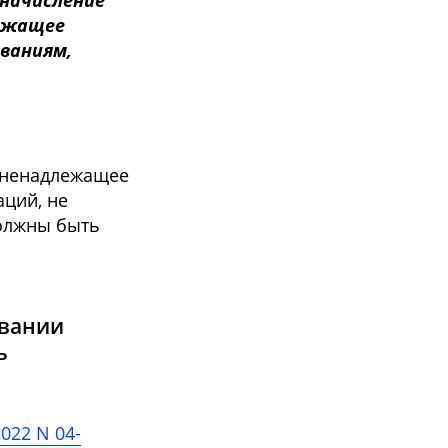
 начисление
лежащее
ваниям,
 ненадлежащее
аций, не
должны быть
овании
ь
022 N 04-