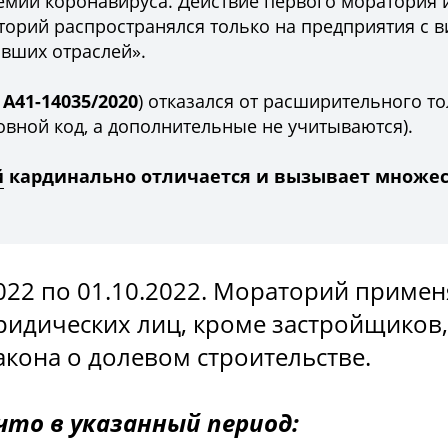
емии коронавируса. Действие первого моратория 
раторий распространялся только на предприятия с 
вших отраслей».
№
А41-14035/2020
) отказался от расширительного т
овной код, а дополнительные не учитываются).
й
кардинально отличается и вызывает множе
022 по 01.10.2022. Мораторий примен
юридических лиц, кроме застройщиков,
кона о долевом строительстве.
что в указанный период: