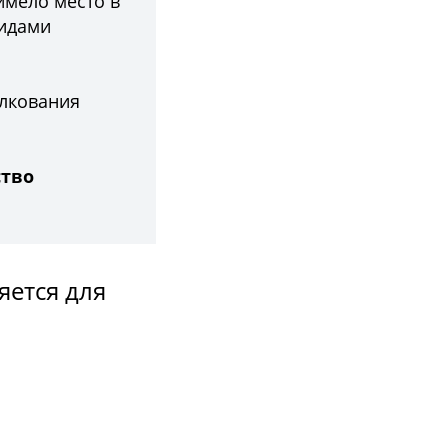
имело место в
видами
олкования
ство
яется для