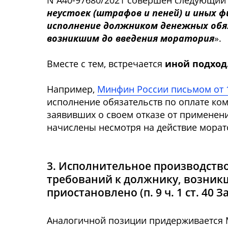
N А40-97680/2021 совершен следующий 
неустоек (штрафов и пеней) и иных 
исполнение должником денежных обя
возникшим до введения моратория
».
Вместе с тем, встречается
иной подход
Например,
Минфин России письмом от 1
исполнение обязательств по оплате ком
заявивших о своем отказе от применен
начислены несмотря на действие морат
3. Исполнительное производств
требований к должнику, возник
приостановлено (п. 9 ч. 1 ст. 40
Аналогичной позиции придерживается 