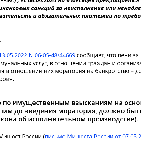
вывод: «
с 06.04.2020 на 6 месяцев прекращается
финансовых санкций за неисполнение или ненад
зательств и обязательных платежей по требо
.
3.05.2022 N 06-05-48/44669
сообщает, что пени за
мунальных услуг, в отношении граждан и организ
ия в отношении них моратория на банкротство – 
ория.
о по имущественным взысканиям на осн
шим до введения моратория, должно быт
 Закона об исполнительном производстве).
Минюст России (
письмо Минюста России от 07.05.2