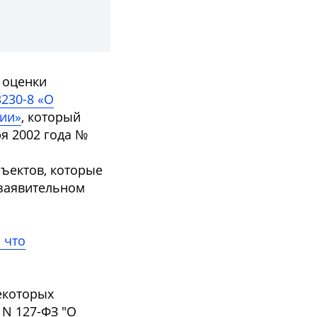
 оценки
230-8 «О
ции»
, который
ря 2002 года №
ъектов, которые
 заявительном
 что
некоторых
 N 127-ФЗ "О