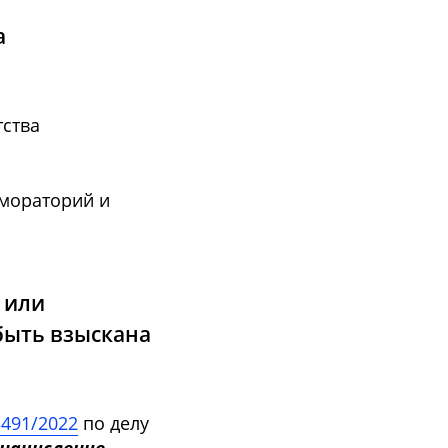
а
тства
 мораторий и
 или
быть взыскана
3491/2022
по делу