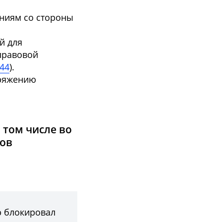
ениям со стороны
й для
правовой
44
).
оряжению
 том числе во
ков
ю блокировал