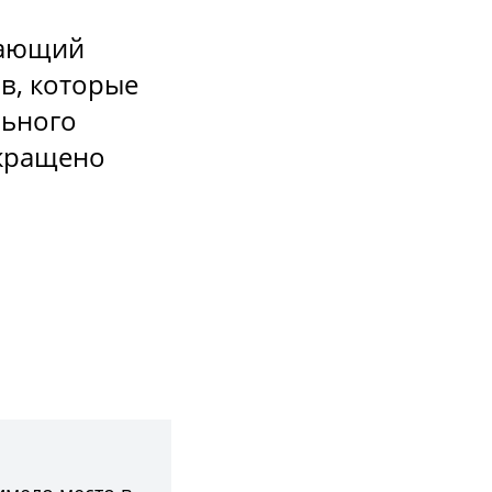
гающий
в, которые
льного
екращено