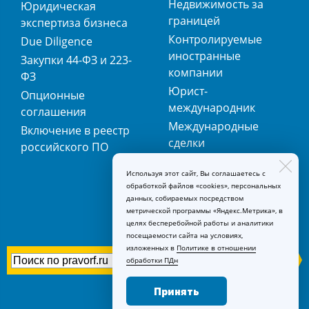
Недвижимость за
Юридическая
границей
экспертиза бизнеса
Контролируемые
Due Diligence
иностранные
Закупки 44-ФЗ и 223-
компании
ФЗ
Юрист-
Опционные
международник
соглашения
Международные
Включение в реестр
сделки
российского ПО
Международная
Используя этот сайт, Вы соглашаетесь с
регистрация
обработкой файлов «cookies», персональных
товарных знаков
данных, собираемых посредством
метрической программы «Яндекс.Метрика», в
целях бесперебойной работы и аналитики
посещаемости сайта на условиях,
изложенных в
Политике в отношении
обработки ПДн
Принять