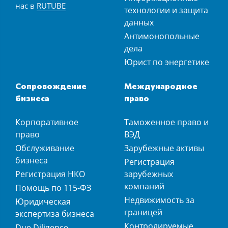
нас в
RUTUBE
технологии и защита
данных
Антимонопольные
дела
Юрист по энергетике
Сопровождение
Международное
бизнеса
право
Корпоративное
Таможенное право и
право
ВЭД
Обслуживание
Зарубежные активы
бизнеса
Регистрация
Регистрация НКО
зарубежных
компаний
Помощь по 115-ФЗ
Недвижимость за
Юридическая
границей
экспертиза бизнеса
Контролируемые
Due Diligence