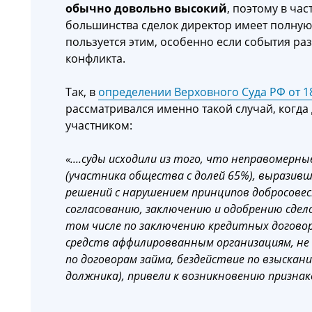
обычно довольно высокий
, поэтому в ч
большинства сделок директор имеет полную 
пользуется этим, особенно если события ра
конфликта.
Так, в
определении Верховного Суда РФ от 1
рассматривался именно такой случай, когд
участником:
«....суды исходили из того, что неправомерн
(участника общества с долей 65%), выразив
решений с нарушением принципов добросовес
согласованию, заключению и одобрению сдело
том числе по заключению кредитных договор
средств аффилировванным организациям, не
по договорам займа, бездействие по взыска
должника), привели к возникновению призна