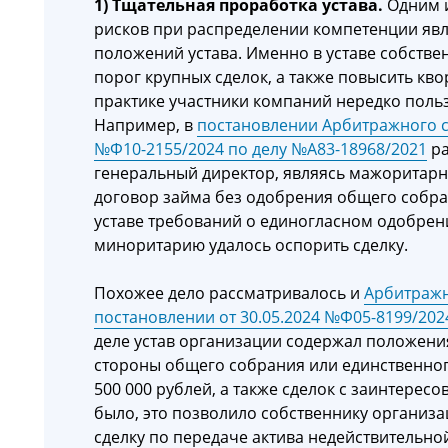
1) Тщательная проработка устава.
Одним 
рисков при распределении компетенции явл
положений устава. Именно в уставе собстве
порог крупных сделок, а также повысить кв
практике участники компаний нередко поль
Например, в
постановлении Арбитражного су
№Ф10-2155/2024 по делу №А83-18968/2021
ра
генеральный директор, являясь мажоритар
договор займа без одобрения общего собра
уставе требований о единогласном одобрен
миноритарию удалось оспорить сделку.
Похожее дело рассматривалось и
Арбитражн
постановлении от 30.05.2024 №Ф05-8199/202
деле устав организации содержал положени
стороны общего собрания или единственног
500 000 рублей, а также сделок с заинтерес
было, это позволило собственнику организа
сделку по передаче актива недействительно