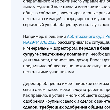
оперативного и эффективного управления 
лицом функций участника и исполнительног
общего собрания, влечет чрезмерные риски
несколько ситуаций, когда директор и учас
серьезный ущерб обществу, используя свои
Например, в решении
Арбитражного суда Рес
№А29-14876/2023
рассматривалась ситуация,
и генеральным директором,
передал в без
супруге спецтехнику компании
, необход
деятельности, приносящей доход. Впоследс
предъявило общество, но похожие ситуации
несколькими участниками.
Директор общества имеет широкие возможно
связи с чем, также может злоупотреблять 
Как правило, в уставе многих обществ соде
одобрения крупных сделок и сделок с заинт
сделок, требующих одобрения общим со