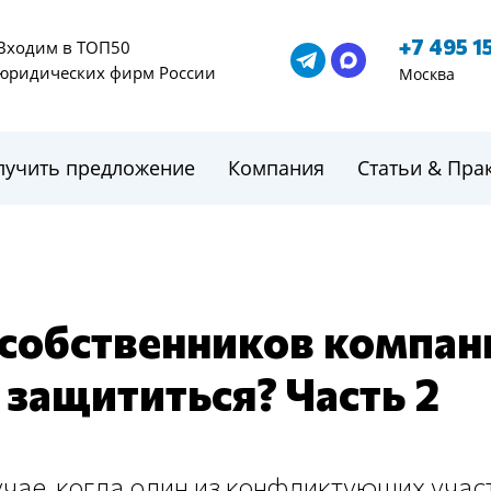
+7 495 1
Входим в ТОП50
юридических фирм России
Москва
лучить предложение
Компания
Статьи & Пра
собственников компани
х защититься? Часть 2
учае, когда один из конфликтующих уча