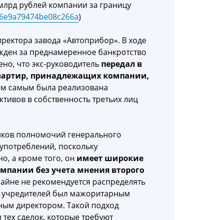
млрд рублей компании за границу
cb6e9a79474be08c266a
)
ректора завода «Автоприбор». В ходе
сужден за преднамеренное банкротство
ено, что экс-руководитель
передал в
вартир, принадлежащих компании,
Тем самым была реализована
ктивов в собственность третьих лиц
ников полномочий генерального
употреблений, поскольку
о, а кроме того, он
имеет широкие
мпании без учета мнения второго
крайне не рекомендуется распределять
з учредителей был мажоритарным
ьным директором. Такой подход
 тех сделок, которые требуют