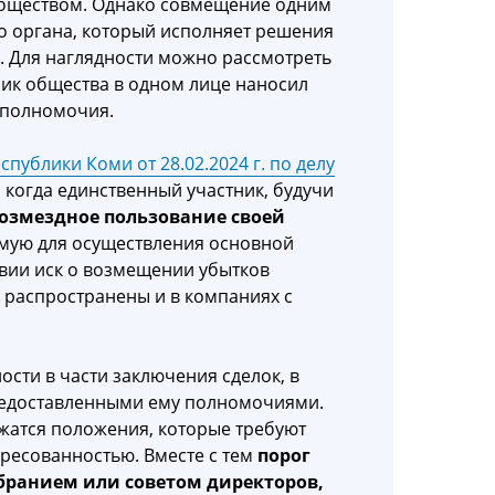
обществом. Однако совмещение одним
о органа, который исполняет решения
. Для наглядности можно рассмотреть
тник общества в одном лице наносил
 полномочия.
публики Коми от 28.02.2024 г. по делу
 когда единственный участник, будучи
возмездное пользование своей
имую для осуществления основной
твии иск о возмещении убытков
 распространены и в компаниях с
сти в части заключения сделок, в
предоставленными ему полномочиями.
ржатся положения, которые требуют
ересованностью. Вместе с тем
порог
бранием или советом директоров,