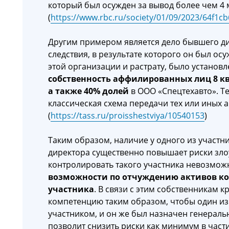
который был осужден за вывод более чем 4 
(
https://www.rbc.ru/society/01/09/2023/64f1
Другим примером является дело бывшего ди
следствия, в результате которого он был о
этой организации и растрату, было установл
собственность аффилированных лиц 8 к
а также 40% долей
в ООО «Спецтехавто». 
классическая схема передачи тех или иных а
(
https://tass.ru/proisshestviya/10540153
)
Таким образом, наличие у одного из участ
директора существенно повышает риски зло
контролировать такого участника невозможн
возможности по отчуждению активов ко
участника
. В связи с этим собственникам 
компетенцию таким образом, чтобы один и
участником, и он же был назначен генерал
позволит снизить риски как минимум в части