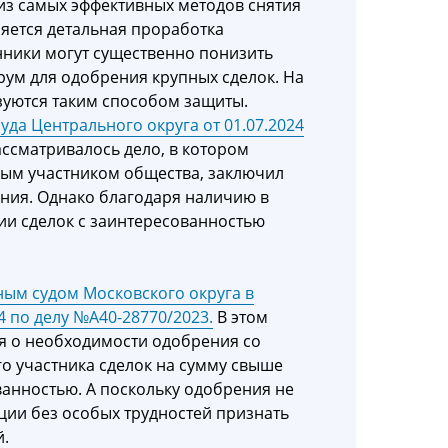
из самых эффективных методов снятия
яется детальная проработка
нники могут существенно понизить
орум для одобрения крупных сделок. На
зуются таким способом защиты.
да Центрального округа от 01.07.2024
ссматривалось дело, в котором
ным участником общества, заключил
ния. Однако благодаря наличию в
ии сделок с заинтересованностью
ым судом Московского округа в
4 по делу №А40-28770/2023.
В этом
я о необходимости одобрения со
о участника сделок на сумму свыше
ованностью. А поскольку одобрения не
ции без особых трудностей признать
й.