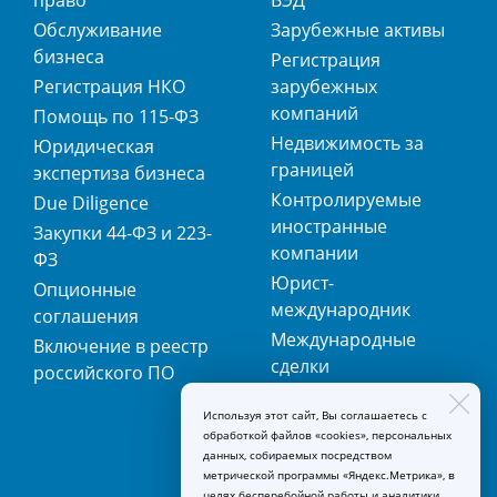
право
ВЭД
Обслуживание
Зарубежные активы
бизнеса
Регистрация
Регистрация НКО
зарубежных
компаний
Помощь по 115-ФЗ
Недвижимость за
Юридическая
границей
экспертиза бизнеса
Контролируемые
Due Diligence
иностранные
Закупки 44-ФЗ и 223-
компании
ФЗ
Юрист-
Опционные
международник
соглашения
Международные
Включение в реестр
сделки
российского ПО
Международная
Используя этот сайт, Вы соглашаетесь с
регистрация
обработкой файлов «cookies», персональных
товарных знаков
данных, собираемых посредством
метрической программы «Яндекс.Метрика», в
целях бесперебойной работы и аналитики