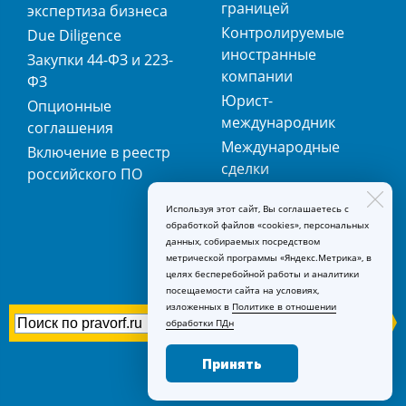
границей
экспертиза бизнеса
Контролируемые
Due Diligence
иностранные
Закупки 44-ФЗ и 223-
компании
ФЗ
Юрист-
Опционные
международник
соглашения
Международные
Включение в реестр
сделки
российского ПО
Международная
Используя этот сайт, Вы соглашаетесь с
регистрация
обработкой файлов «cookies», персональных
товарных знаков
данных, собираемых посредством
метрической программы «Яндекс.Метрика», в
целях бесперебойной работы и аналитики
посещаемости сайта на условиях,
изложенных в
Политике в отношении
обработки ПДн
Принять