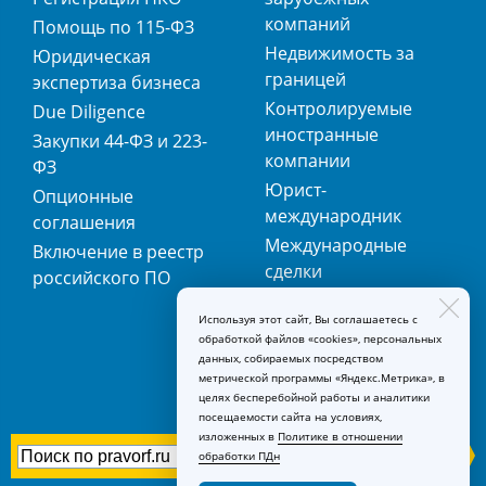
компаний
Помощь по 115-ФЗ
Недвижимость за
Юридическая
границей
экспертиза бизнеса
Контролируемые
Due Diligence
иностранные
Закупки 44-ФЗ и 223-
компании
ФЗ
Юрист-
Опционные
международник
соглашения
Международные
Включение в реестр
сделки
российского ПО
Международная
Используя этот сайт, Вы соглашаетесь с
регистрация
обработкой файлов «cookies», персональных
товарных знаков
данных, собираемых посредством
метрической программы «Яндекс.Метрика», в
целях бесперебойной работы и аналитики
посещаемости сайта на условиях,
изложенных в
Политике в отношении
обработки ПДн