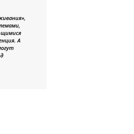
живания»,
лемами,
еющимися
нция. А
могут
яд