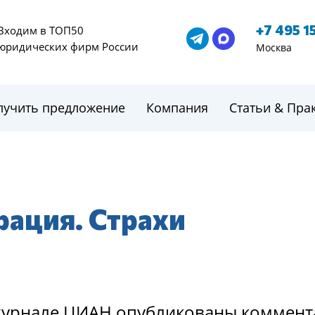
+7 495 1
Входим в ТОП50
юридических фирм России
Москва
лучить предложение
Компания
Статьи & Пра
рация. Страхи
т-журнале ЦИАН опубликованы коммен