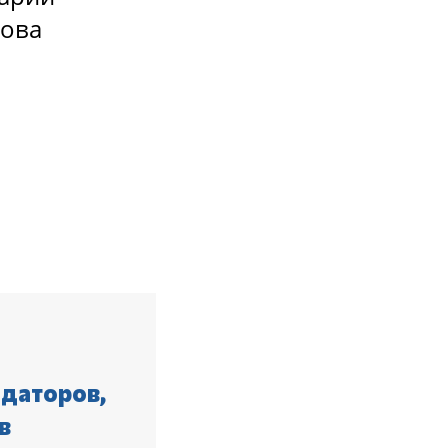
рова
ндаторов,
в