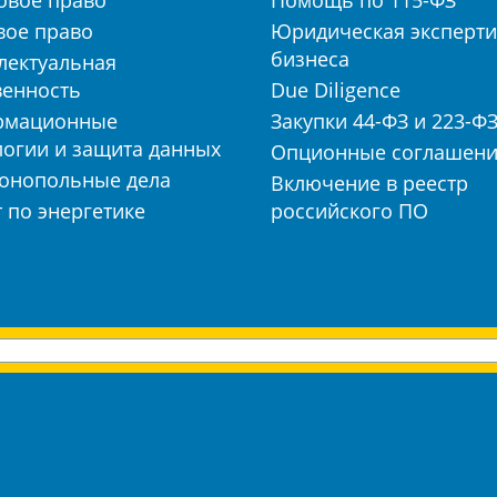
овое право
Помощь по 115-ФЗ
вое право
Юридическая эксперти
бизнеса
лектуальная
венность
Due Diligence
рмационные
Закупки 44-ФЗ и 223-Ф
логии и защита данных
Опционные соглашен
онопольные дела
Включение в реестр
 по энергетике
российского ПО