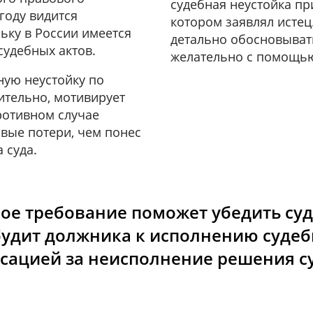
судебная неустойка пр
году видится
котором заявлял истец
ьку в России имеется
детально обосновыват
удебных актов.
желательно с помощь
ную неустойку по
ительно, мотивирует
ротивном случае
вые потери, чем понес
 суда.
е требование поможет убедить суд 
удит должника к исполнению судебн
сацией за неисполнение решения су