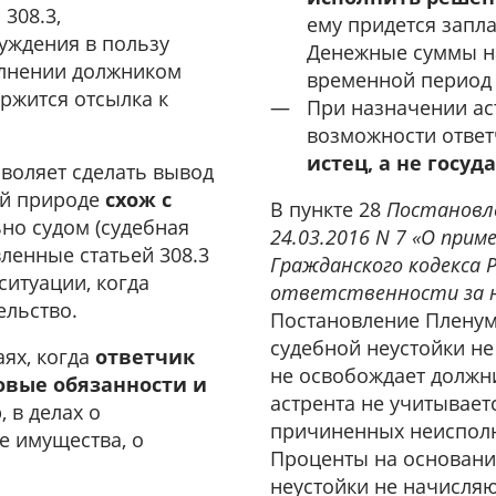
 308.3,
ему придется запла
уждения в пользу
Денежные суммы н
олнении должником
временной период 
ержится отсылка к
При назначении ас
возможности отве
истец, а не госуд
зволяет сделать вывод
ой природе
схож с
В пункте 28
Постановле
но судом (судебная
24.03.2016 N 7 «О при
вленные статьей 308.3
Гражданского кодекса 
ситуации, когда
ответственности за 
ельство.
Постановление Пленума
судебной неустойки не
ях, когда
ответчик
не освобождает должни
овые обязанности и
астрента не учитывает
, в делах о
причиненных неисполн
е имущества, о
Проценты на основании
неустойки не начисляю