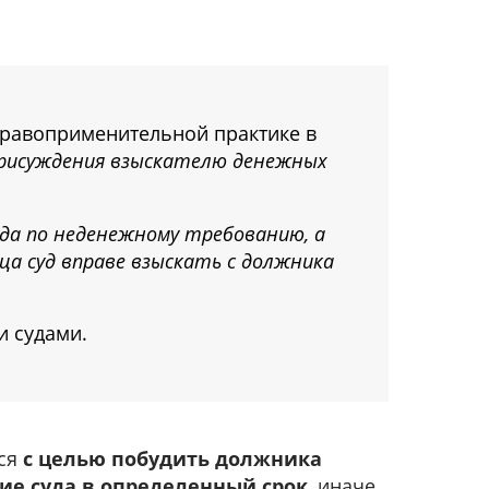
правоприменительной практике в
 присуждения взыскателю денежных
уда по неденежному требованию, а
ца суд вправе взыскать с должника
и судами.
тся
с целью побудить должника
ие суда в определенный срок
, иначе