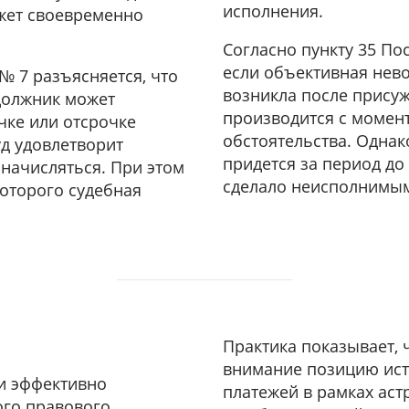
исполнения.
жет своевременно
Согласно пункту 35 По
если объективная нев
№ 7 разъясняется, что
возникла после присуж
должник может
производится с момен
чке или отсрочке
обстоятельства. Однак
уд удовлетворит
придется за период до
 начисляться. При этом
сделало неисполнимым
которого судебная
Практика показывает, 
внимание позицию ист
 и эффективно
платежей в рамках астр
ого правового