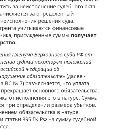
тить за неисполнение судебного акта.
ачисляется за определенный
неисполнения решения суда.
трента учитываются финансовые
тчика, присужденные суммы
получает
арство.
ния Пленума Верховного Суда РФ от
менении судами некоторых положений
Российской Федерации об
нарушение обязательств»
(далее -
 ВС № 7) разъясняется, что уплата
 прекращает основного обязательства,
ка от исполнения его в натуре. Сумма
ся при определении размера убытков,
ением обязательства в натуре.
 статьи 395 ГК РФ на сумму судебной
тся.