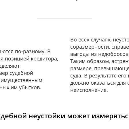
Во всех случаях, неус
соразмерности, справ
аются по-разному. В
выгоды из недобросов
я позицией кредитора,
Таким образом, астрен
ределяют
размере, превышающе
мер судебной
суда. В результате ег
м имущественным
должно оказаться для 
ных им убытков.
неисполнение.
удебной неустойки может измеряться