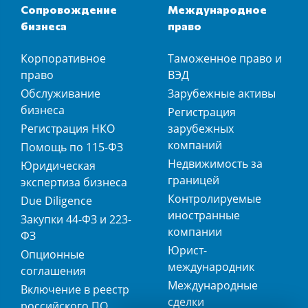
Сопровождение
Международное
бизнеса
право
Корпоративное
Таможенное право и
право
ВЭД
Обслуживание
Зарубежные активы
бизнеса
Регистрация
Регистрация НКО
зарубежных
компаний
Помощь по 115-ФЗ
Недвижимость за
Юридическая
границей
экспертиза бизнеса
Контролируемые
Due Diligence
иностранные
Закупки 44-ФЗ и 223-
компании
ФЗ
Юрист-
Опционные
международник
соглашения
Международные
Включение в реестр
сделки
российского ПО