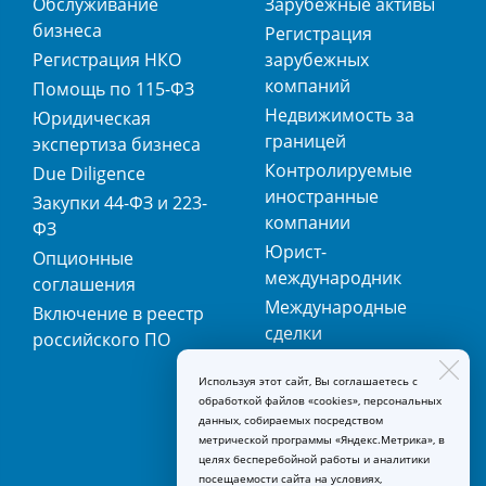
Обслуживание
Зарубежные активы
бизнеса
Регистрация
Регистрация НКО
зарубежных
компаний
Помощь по 115-ФЗ
Недвижимость за
Юридическая
границей
экспертиза бизнеса
Контролируемые
Due Diligence
иностранные
Закупки 44-ФЗ и 223-
компании
ФЗ
Юрист-
Опционные
международник
соглашения
Международные
Включение в реестр
сделки
российского ПО
Международная
Используя этот сайт, Вы соглашаетесь с
регистрация
обработкой файлов «cookies», персональных
товарных знаков
данных, собираемых посредством
метрической программы «Яндекс.Метрика», в
целях бесперебойной работы и аналитики
посещаемости сайта на условиях,