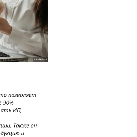
что позволяет
е 90%
тать ИП,
ции. Также он
одукцию и