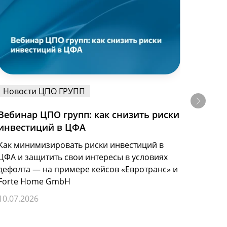
Новости ЦПО ГРУПП
Ново
Вебинар ЦПО групп: как снизить риски
Выст
инвестиций в ЦФА
2026
Как минимизировать риски инвестиций в
Руков
ЦФА и защитить свои интересы в условиях
групп
дефолта — на примере кейсов «Евротранс» и
Масшт
Forte Home GmbH
России
сниже
10.07.2026
07.07.