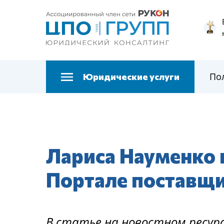
По
Юридические услуги
Лариса Науменко 
Портале поставщ
В статье на новостном ресур