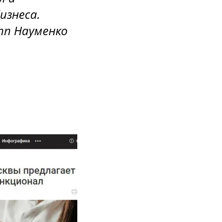
изнеса.
пп Науменко