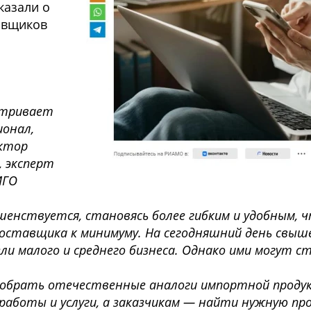
казали о
тавщиков
.
атривает
ионал,
ектор
, эксперт
МГО
енствуется, становясь более гибким и удобным, 
поставщика к минимуму.
На сегодняшний день свыш
и малого и среднего бизнеса. Однако ими могут с
одобрать отечественные аналоги импортной продук
работы и услуги, а заказчикам — найти нужную пр