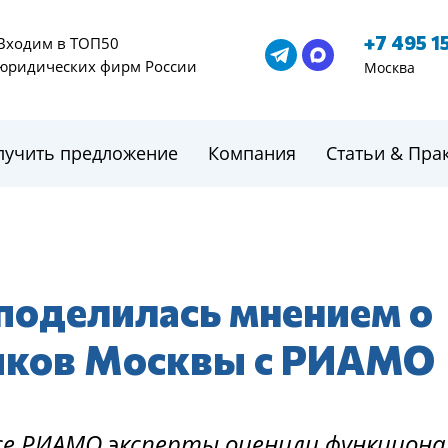
+7 495 1
Входим в ТОП50
юридических фирм России
Москва
лучить предложение
Компания
Статьи & Пра
поделилась мнением о
иков Москвы с РИАМО
се РИАМО эксперты оценили функциона