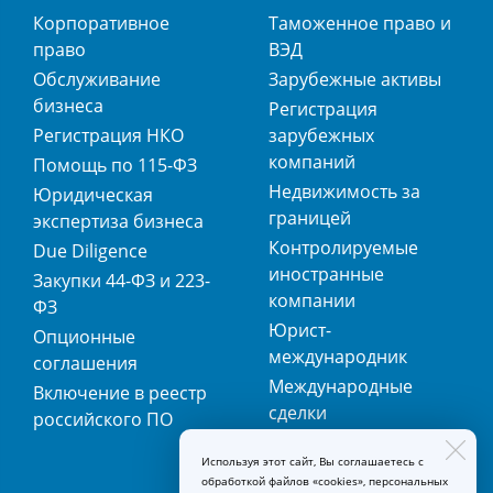
Корпоративное
Таможенное право и
право
ВЭД
Обслуживание
Зарубежные активы
бизнеса
Регистрация
Регистрация НКО
зарубежных
компаний
Помощь по 115-ФЗ
Недвижимость за
Юридическая
границей
экспертиза бизнеса
Контролируемые
Due Diligence
иностранные
Закупки 44-ФЗ и 223-
компании
ФЗ
Юрист-
Опционные
международник
соглашения
Международные
Включение в реестр
сделки
российского ПО
Международная
Используя этот сайт, Вы соглашаетесь с
регистрация
обработкой файлов «cookies», персональных