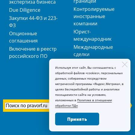
границей
экспертиза бизнеса
Контролируемые
Due Diligence
иностранные
Закупки 44-ФЗ и 223-
компании
ФЗ
Юрист-
Опционные
международник
соглашения
Международные
Включение в реестр
сделки
российского ПО
Международная
Используя этот сайт, Вы соглашаетесь с
регистрация
обработкой файлов «cookies», персональных
товарных знаков
данных, собираемых посредством
метрической программы «Яндекс.Метрика», в
целях бесперебойной работы и аналитики
посещаемости сайта на условиях,
изложенных в
Политике в отношении
обработки ПДн
Принять