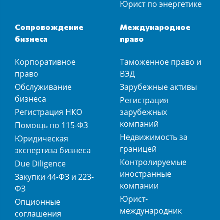
Юрист по энергетике
Сопровождение
Международное
бизнеса
право
Корпоративное
Таможенное право и
право
ВЭД
Обслуживание
Зарубежные активы
бизнеса
Регистрация
Регистрация НКО
зарубежных
компаний
Помощь по 115-ФЗ
Недвижимость за
Юридическая
границей
экспертиза бизнеса
Контролируемые
Due Diligence
иностранные
Закупки 44-ФЗ и 223-
компании
ФЗ
Юрист-
Опционные
международник
соглашения