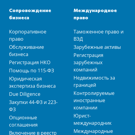
Сопровождение
Международное
бизнеса
право
Корпоративное
Таможенное право и
право
ВЭД
Обслуживание
Зарубежные активы
бизнеса
Регистрация
Регистрация НКО
зарубежных
компаний
Помощь по 115-ФЗ
Недвижимость за
Юридическая
границей
экспертиза бизнеса
Контролируемые
Due Diligence
иностранные
Закупки 44-ФЗ и 223-
компании
ФЗ
Юрист-
Опционные
международник
соглашения
Международные
Включение в реестр