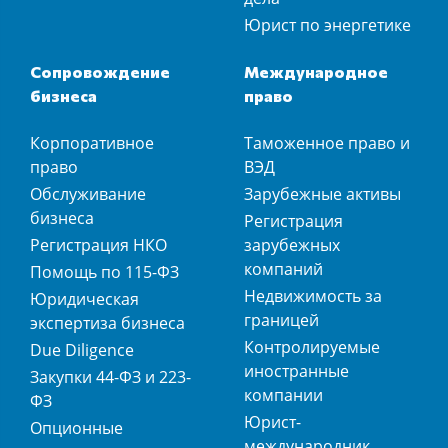
Юрист по энергетике
Сопровождение
Международное
бизнеса
право
Корпоративное
Таможенное право и
право
ВЭД
Обслуживание
Зарубежные активы
бизнеса
Регистрация
Регистрация НКО
зарубежных
компаний
Помощь по 115-ФЗ
Недвижимость за
Юридическая
границей
экспертиза бизнеса
Контролируемые
Due Diligence
иностранные
Закупки 44-ФЗ и 223-
компании
ФЗ
Юрист-
Опционные
международник