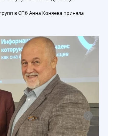
групп в СПб Анна Коняева приняла