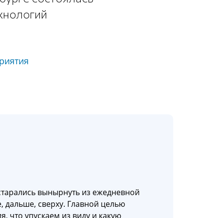
хнологий
риятия
старались вынырнуть из ежедневной
 дальше, сверху. Главной целью
я, что упускаем из виду и какую