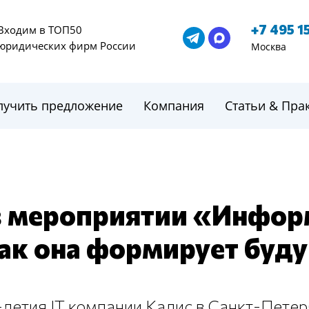
+7 495 1
Входим в ТОП50
юридических фирм России
Москва
лучить предложение
Компания
Статьи & Пра
в мероприятии «Инфор
как она формирует буд
0-летия IT компании Кадис в Санкт-Пете