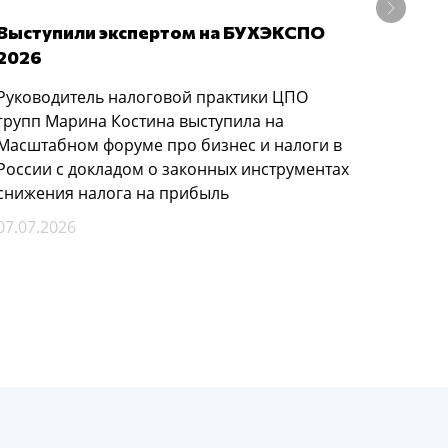
Выступили экспертом на БУХЭКСПО
Семин
2026
призм
реше
Руководитель налоговой практики ЦПО
групп Марина Костина выступила на
По за
Масштабном форуме про бизнес и налоги в
предп
России с докладом о законных инструментах
облас
снижения налога на прибыль
инжин
семина
07.07.2026
20.05.