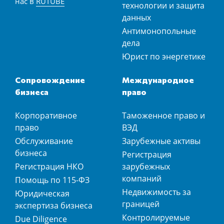
нас в
RUTUBE
технологии и защита
данных
Антимонопольные
дела
Юрист по энергетике
Сопровождение
Международное
бизнеса
право
Корпоративное
Таможенное право и
право
ВЭД
Обслуживание
Зарубежные активы
бизнеса
Регистрация
Регистрация НКО
зарубежных
компаний
Помощь по 115-ФЗ
Недвижимость за
Юридическая
границей
экспертиза бизнеса
Контролируемые
Due Diligence