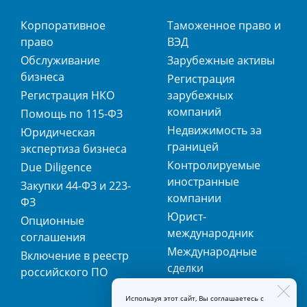
Корпоративное
Таможенное право и
право
ВЭД
Обслуживание
Зарубежные активы
бизнеса
Регистрация
Регистрация НКО
зарубежных
компаний
Помощь по 115-ФЗ
Недвижимость за
Юридическая
границей
экспертиза бизнеса
Контролируемые
Due Diligence
иностранные
Закупки 44-ФЗ и 223-
компании
ФЗ
Юрист-
Опционные
международник
соглашения
Международные
Включение в реестр
сделки
российского ПО
Международная
Используя этот сайт, Вы соглашаетесь с
регистрация