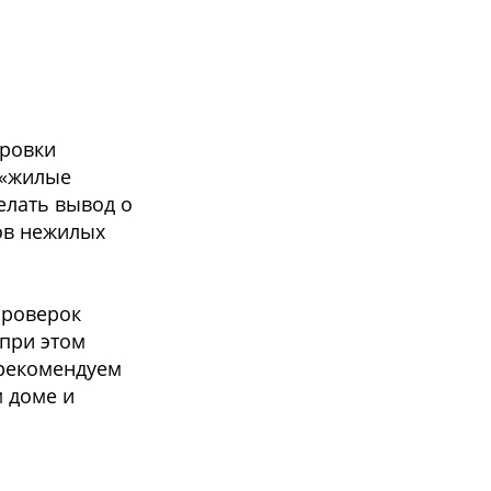
ировки
 «жилые
елать вывод о
ов нежилых
проверок
при этом
 рекомендуем
 доме и