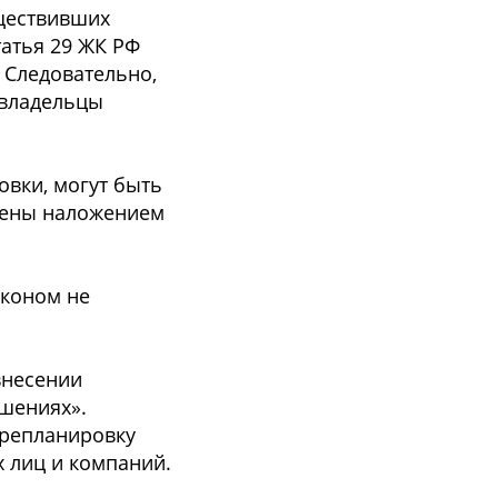
уществивших
атья 29 ЖК РФ
 Следовательно,
 владельцы
вки, могут быть
ичены наложением
аконом не
внесении
шениях».
ерепланировку
 лиц и компаний.