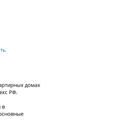
ть
вартирных домах
екс РФ.
 в
 основные