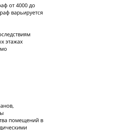
аф от 4000 до
траф варьируется
последствиям
х этажах
имо
анов,
ны
ства помещений в
идическими