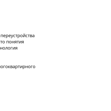
 переустройства
то понятия
инология
ногоквартирного