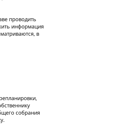
аве проводить
ужить информация
сматриваются, в
ерепланировки,
обственнику
бщего собрания
у.