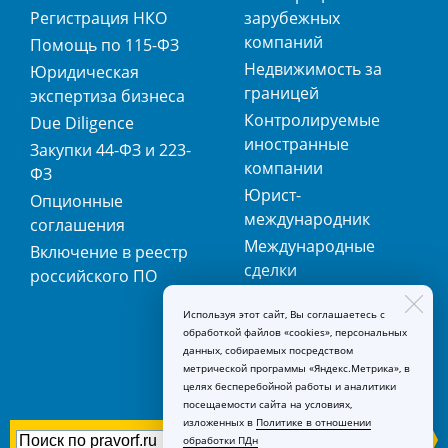
Регистрация НКО
зарубежных
компаний
Помощь по 115-ФЗ
Недвижимость за
Юридическая
границей
экспертиза бизнеса
Контролируемые
Due Diligence
иностранные
Закупки 44-ФЗ и 223-
компании
ФЗ
Юрист-
Опционные
международник
соглашения
Международные
Включение в реестр
сделки
российского ПО
Международная
Используя этот сайт, Вы соглашаетесь с
регистрация
обработкой файлов «cookies», персональных
товарных знаков
данных, собираемых посредством
метрической программы «Яндекс.Метрика», в
целях бесперебойной работы и аналитики
посещаемости сайта на условиях,
изложенных в
Политике в отношении
обработки ПДн