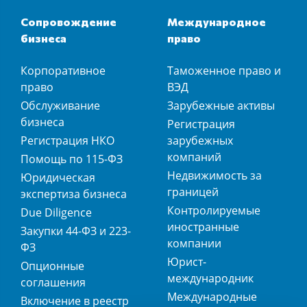
Сопровождение
Международное
бизнеса
право
Корпоративное
Таможенное право и
право
ВЭД
Обслуживание
Зарубежные активы
бизнеса
Регистрация
Регистрация НКО
зарубежных
компаний
Помощь по 115-ФЗ
Недвижимость за
Юридическая
границей
экспертиза бизнеса
Контролируемые
Due Diligence
иностранные
Закупки 44-ФЗ и 223-
компании
ФЗ
Юрист-
Опционные
международник
соглашения
Международные
Включение в реестр