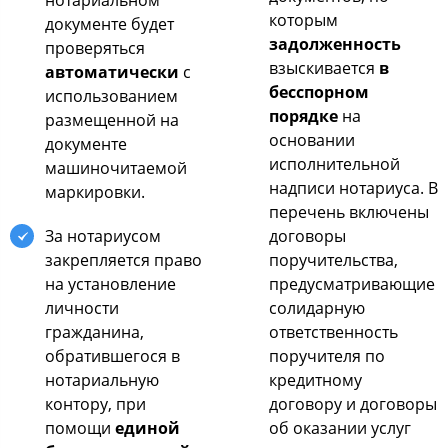
нотариальном
которым
документе будет
задолженность
проверяться
взыскивается
в
автоматически
с
бесспорном
использованием
порядке
на
размещенной на
основании
документе
исполнительной
машиночитаемой
надписи нотариуса. В
маркировки.
перечень включены
За нотариусом
договоры
закрепляется право
поручительства,
на установление
предусматривающие
личности
солидарную
гражданина,
ответственность
обратившегося в
поручителя по
нотариальную
кредитному
контору, при
договору и договоры
помощи
единой
об оказании услуг