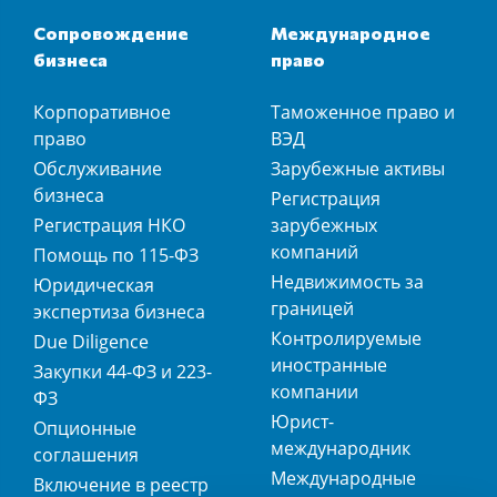
Сопровождение
Международное
бизнеса
право
Корпоративное
Таможенное право и
право
ВЭД
Обслуживание
Зарубежные активы
бизнеса
Регистрация
Регистрация НКО
зарубежных
компаний
Помощь по 115-ФЗ
Недвижимость за
Юридическая
границей
экспертиза бизнеса
Контролируемые
Due Diligence
иностранные
Закупки 44-ФЗ и 223-
компании
ФЗ
Юрист-
Опционные
международник
соглашения
Международные
Включение в реестр