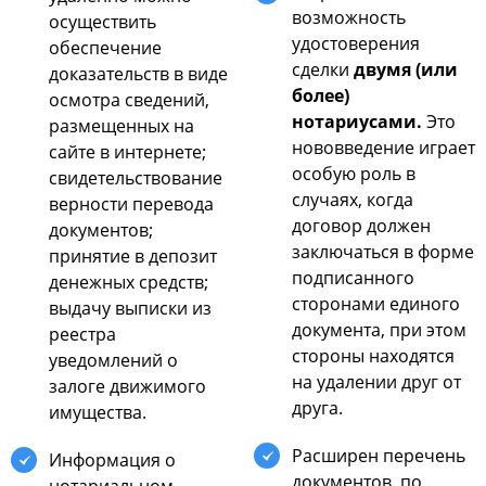
возможность
осуществить
удостоверения
обеспечение
сделки
двумя (или
доказательств в виде
более)
осмотра сведений,
нотариусами.
Это
размещенных на
нововведение играет
сайте в интернете;
особую роль в
свидетельствование
случаях, когда
верности перевода
договор должен
документов;
заключаться в форме
принятие в депозит
подписанного
денежных средств;
сторонами единого
выдачу выписки из
документа, при этом
реестра
стороны находятся
уведомлений о
на удалении друг от
залоге движимого
друга.
имущества.
Расширен перечень
Информация о
документов, по