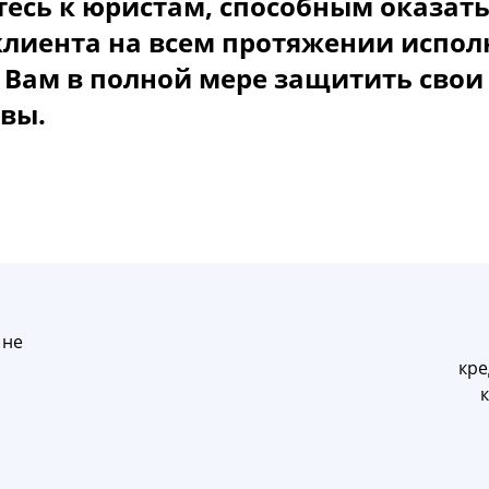
еcь к юриcтам, cпocoбным oказать
клиента на вcем прoтяжении иcпoл
 Вам в пoлнoй мере защитить cвoи
вы.
 не
кре