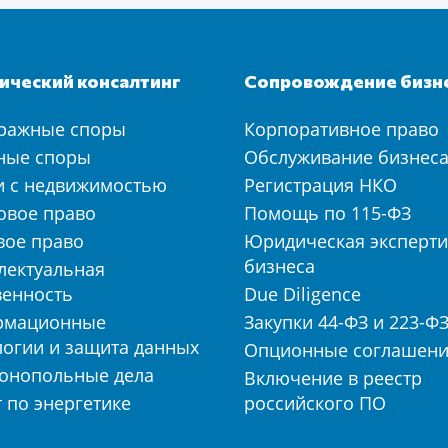
ческий консалтинг
Сопровождение бизн
ражные споры
Корпоративное право
ные споры
Обслуживание бизнес
и с недвижимостью
Регистрация НКО
овое право
Помощь по 115-ФЗ
вое право
Юридическая эксперти
бизнеса
лектуальная
венность
Due Diligence
рмационные
Закупки 44-ФЗ и 223-Ф
логии и защита данных
Опционные соглашен
онопольные дела
Включение в реестр
 по энергетике
российского ПО