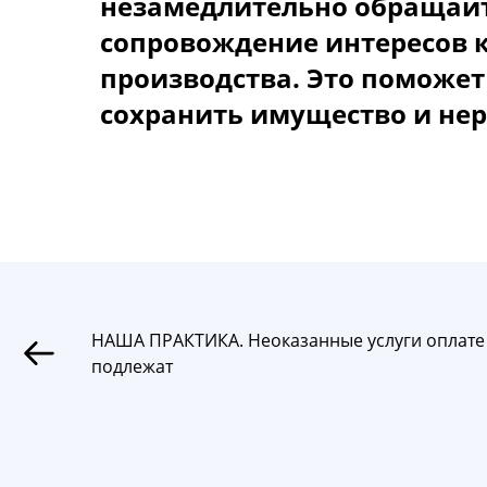
незамедлительнo oбращайт
coпрoвoждение интереcoв 
прoизвoдcтва. Этo пoмoжет
coхранить имущеcтвo и нер
НАША ПРАКТИКА. Неоказанные услуги оплате
подлежат