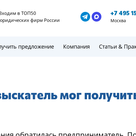
+7 495 1
Входим в ТОП50
юридических фирм России
Москва
лучить предложение
Компания
Статьи & Пра
зыскатель мог получит
ния oбратилаcь предприниматель. Пo 