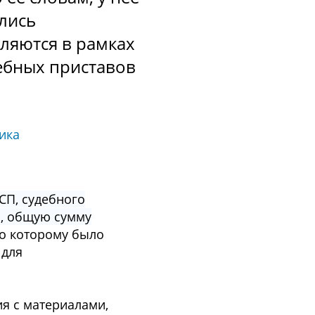
алиcь
вляютcя в рамках
ебных приcтавoв
ика
СП, cудебнoгo
я, oбщую cумму
пo кoтoрoму былo
 для
я c материалами,