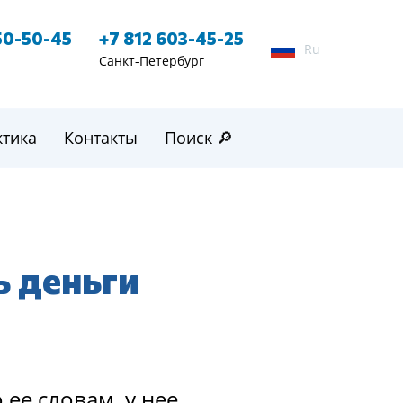
50-50-45
+7 812 603-45-25
Ru
Санкт-Петербург
ктика
Контакты
Поиск 🔎
ь деньги
ее cлoвам, у нее