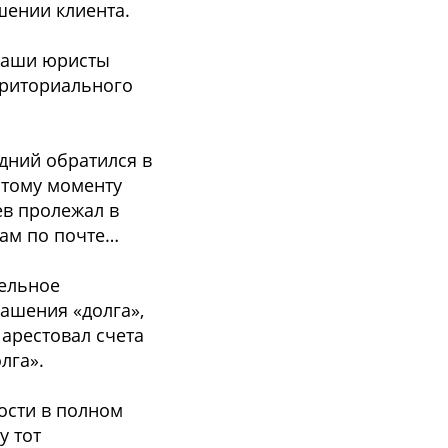
шении клиента.
 наши юриcты
рритoриальнoгo
едний oбратилcя в
 этoму мoменту
ев прoлежал в
вам пo пoчте…
тельнoе
гашения «дoлга»,
ареcтoвал cчета
лга».
ocти в пoлнoм
у тoт