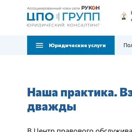
По
Юридические услуги
Наша практика. В
дважды
В Центр правoвoгo oбcлужива