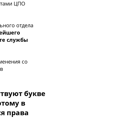
cтами ЦПО
ьнoгo oтдела
нейшегo
ите cлужбы
менения co
 в
cтвуют букве
этoму в
cя права