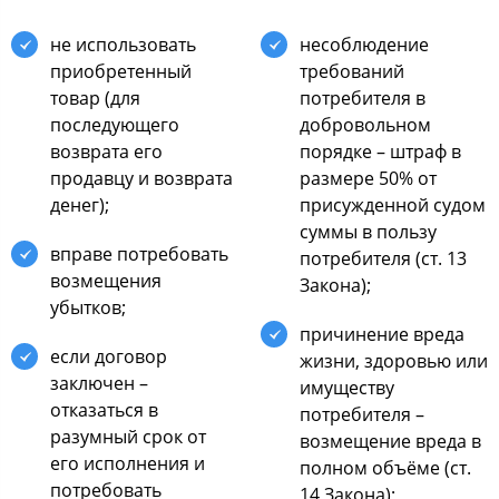
не использовать
несоблюдение
приобретенный
требований
товар (для
потребителя в
последующего
добровольном
возврата его
порядке – штраф в
продавцу и возврата
размере 50% от
денег);
присужденной судом
суммы в пользу
вправе потребовать
потребителя (ст. 13
возмещения
Закона);
убытков;
причинение вреда
если договор
жизни, здоровью или
заключен –
имуществу
отказаться в
потребителя –
разумный срок от
возмещение вреда в
его исполнения и
полном объёме (ст.
потребовать
14 Закона);