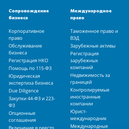
Сопровождение
Международное
бизнеса
право
Корпоративное
Таможенное право и
право
ВЭД
Обслуживание
Зарубежные активы
бизнеса
Регистрация
Регистрация НКО
зарубежных
компаний
Помощь по 115-ФЗ
Недвижимость за
Юридическая
границей
экспертиза бизнеса
Контролируемые
Due Diligence
иностранные
Закупки 44-ФЗ и 223-
компании
ФЗ
Юрист-
Опционные
международник
соглашения
Международные
Включение в реестр