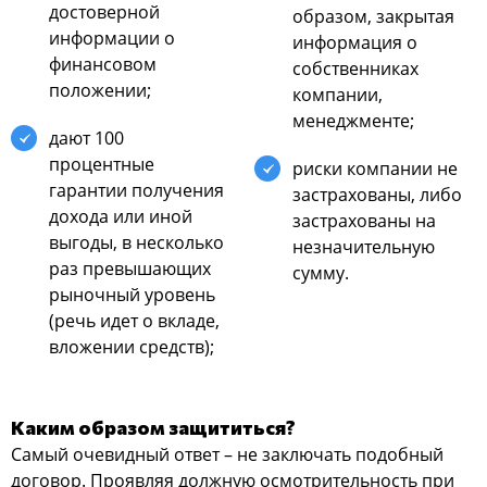
достоверной
образом, закрытая
информации о
информация о
финансовом
собственниках
положении;
компании,
менеджменте;
дают 100
процентные
риски компании не
гарантии получения
застрахованы, либо
дохода или иной
застрахованы на
выгоды, в несколько
незначительную
раз превышающих
сумму.
рыночный уровень
(речь идет о вкладе,
вложении средств);
Каким образом защититься?
Самый очевидный ответ – не заключать подобный
договор. Проявляя должную осмотрительность при