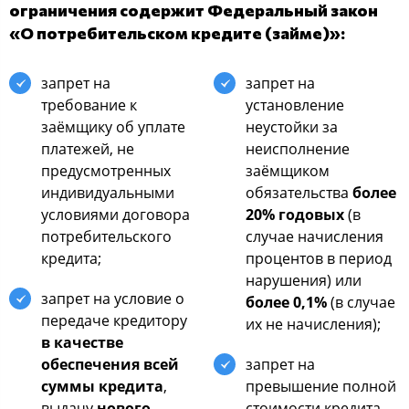
ограничения содержит Федеральный закон
«О потребительском кредите (займе)»:
запрет на
запрет на
требование к
установление
заёмщику об уплате
неустойки за
платежей, не
неисполнение
предусмотренных
заёмщиком
индивидуальными
обязательства
более
условиями договора
20% годовых
(в
потребительского
случае начисления
кредита;
процентов в период
нарушения) или
запрет на условие о
более 0,1%
(в случае
передаче кредитору
их не начисления);
в качестве
обеспечения всей
запрет на
суммы кредита
,
превышение полной
выдачу
нового
стоимости кредита