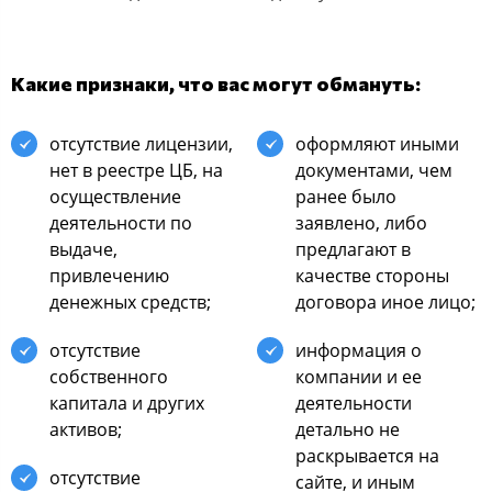
Какие признаки, что вас могут обмануть:
отсутствие лицензии,
оформляют иными
нет в реестре ЦБ, на
документами, чем
осуществление
ранее было
деятельности по
заявлено, либо
выдаче,
предлагают в
привлечению
качестве стороны
денежных средств;
договора иное лицо;
отсутствие
информация о
собственного
компании и ее
капитала и других
деятельности
активов;
детально не
раскрывается на
отсутствие
сайте, и иным