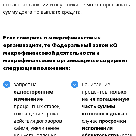
штрафных санкций и неустойки не может превышать
сумму долга по выплате кредита.
Если говорить о микрофинансовых
организациях, то Федеральный закон «О
микрофинансовой деятельности и
микрофинансовых организациях» содержит
следующие положения:
запрет на
начисление
одностороннее
процентов
только
изменение
на не погашенную
процентных ставок,
часть суммы
сокращение срока
основного долга
в
действия договоров
случае
просрочки
займа, увеличение
исполнения
или установление
обязательства
(если