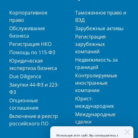
Корпоративное
Таможенное право и
право
ВЭД
Обслуживание
Зарубежные активы
бизнеса
Регистрация
Регистрация НКО
зарубежных
компаний
Помощь по 115-ФЗ
Недвижимость за
Юридическая
границей
экспертиза бизнеса
Контролируемые
Due Diligence
иностранные
Закупки 44-ФЗ и 223-
компании
ФЗ
Юрист-
Опционные
международник
соглашения
Международные
Включение в реестр
сделки
российского ПО
Международная
Используя этот сайт, Вы соглашаетесь с
регистрация