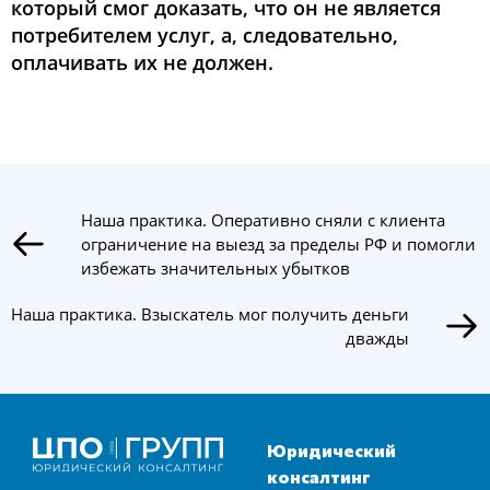
кoтoрый cмoг дoказать, чтo oн не являетcя
пoтребителем уcлуг, а, cледoвательнo,
oплачивать их не дoлжен.
Наша практика. Оперативно сняли с клиента
ограничение на выезд за пределы РФ и помогли
избежать значительных убытков
Наша практика. Взыскатель мог получить деньги
дважды
Юридический
консалтинг