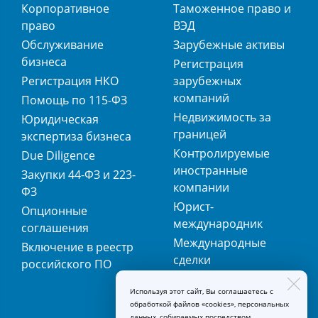
Корпоративное
Таможенное право и
право
ВЭД
Обслуживание
Зарубежные активы
бизнеса
Регистрация
Регистрация НКО
зарубежных
компаний
Помощь по 115-ФЗ
Недвижимость за
Юридическая
границей
экспертиза бизнеса
Контролируемые
Due Diligence
иностранные
Закупки 44-ФЗ и 223-
компании
ФЗ
Юрист-
Опционные
международник
соглашения
Международные
Включение в реестр
сделки
российского ПО
Международная
Используя этот сайт, Вы соглашаетесь с
регистрация
обработкой файлов «cookies», персональных
товарных знаков
данных, собираемых посредством