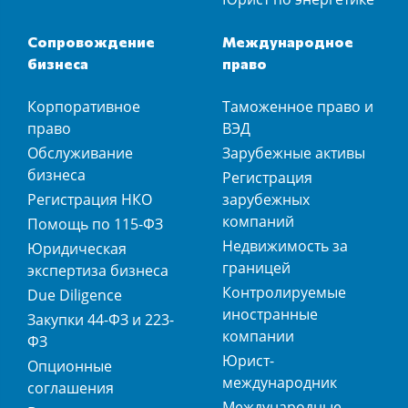
Сопровождение
Международное
бизнеса
право
Корпоративное
Таможенное право и
право
ВЭД
Обслуживание
Зарубежные активы
бизнеса
Регистрация
Регистрация НКО
зарубежных
компаний
Помощь по 115-ФЗ
Недвижимость за
Юридическая
границей
экспертиза бизнеса
Контролируемые
Due Diligence
иностранные
Закупки 44-ФЗ и 223-
компании
ФЗ
Юрист-
Опционные
международник
соглашения
Международные