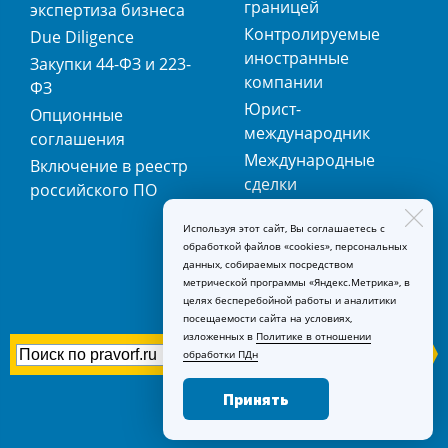
границей
экспертиза бизнеса
Контролируемые
Due Diligence
иностранные
Закупки 44-ФЗ и 223-
компании
ФЗ
Юрист-
Опционные
международник
соглашения
Международные
Включение в реестр
сделки
российского ПО
Международная
Используя этот сайт, Вы соглашаетесь с
регистрация
обработкой файлов «cookies», персональных
товарных знаков
данных, собираемых посредством
метрической программы «Яндекс.Метрика», в
целях бесперебойной работы и аналитики
посещаемости сайта на условиях,
изложенных в
Политике в отношении
обработки ПДн
Принять