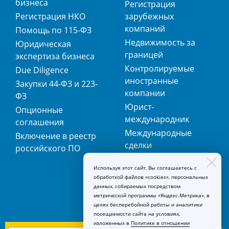
бизнеса
Регистрация
Регистрация НКО
зарубежных
компаний
Помощь по 115-ФЗ
Недвижимость за
Юридическая
границей
экспертиза бизнеса
Контролируемые
Due Diligence
иностранные
Закупки 44-ФЗ и 223-
компании
ФЗ
Юрист-
Опционные
международник
соглашения
Международные
Включение в реестр
сделки
российского ПО
Международная
Используя этот сайт, Вы соглашаетесь с
регистрация
обработкой файлов «cookies», персональных
товарных знаков
данных, собираемых посредством
метрической программы «Яндекс.Метрика», в
целях бесперебойной работы и аналитики
посещаемости сайта на условиях,
изложенных в
Политике в отношении