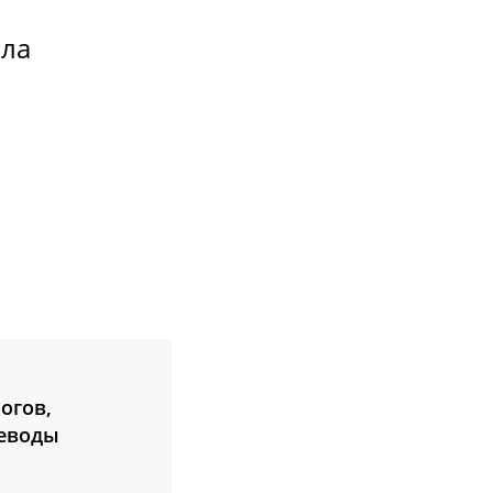
ала
огов,
реводы