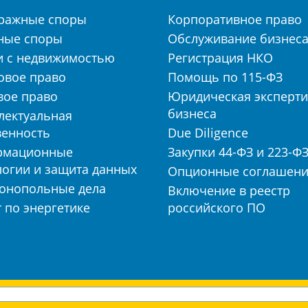
ражные споры
Корпоративное право
ные споры
Обслуживание бизнес
и с недвижимостью
Регистрация НКО
овое право
Помощь по 115-ФЗ
вое право
Юридическая эксперти
бизнеса
лектуальная
венность
Due Diligence
рмационные
Закупки 44-ФЗ и 223-Ф
логии и защита данных
Опционные соглашен
онопольные дела
Включение в реестр
 по энергетике
российского ПО