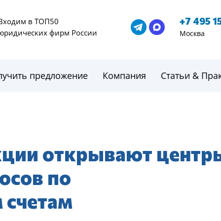
+7 495 1
Входим в ТОП50
юридических фирм России
Москва
лучить предложение
Компания
Статьи & Пра
кции открывают центр
осов по
 счетам