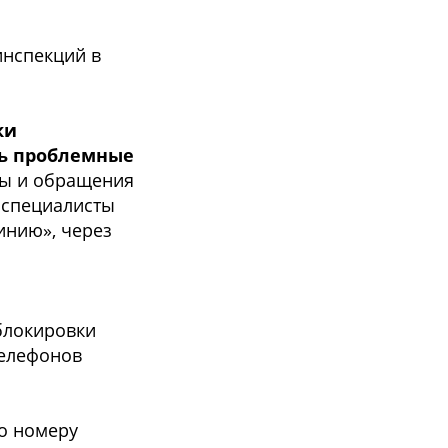
инспекций в
ки
ть проблемные
бы и обращения
 специалисты
инию», через
блокировки
телефонов
о номеру