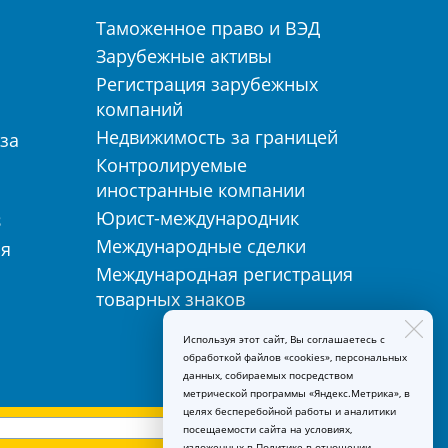
Таможенное право и ВЭД
а
Зарубежные активы
Регистрация зарубежных
компаний
Недвижимость за границей
за
Контролируемые
иностранные компании
Юрист-международник
З
Международные сделки
ия
Международная регистрация
товарных знаков
Используя этот сайт, Вы соглашаетесь с
обработкой файлов «cookies», персональных
данных, собираемых посредством
метрической программы «Яндекс.Метрика», в
целях бесперебойной работы и аналитики
посещаемости сайта на условиях,
изложенных в
Политике в отношении