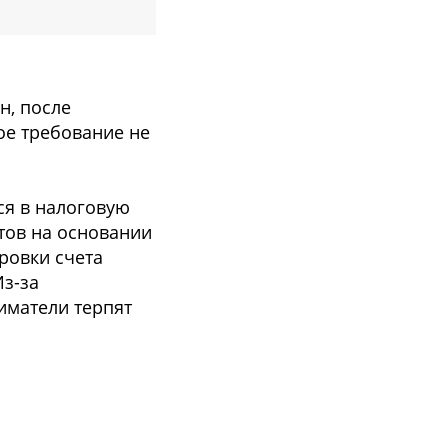
н, после
ое требование не
ся в налоговую
тов на основании
ровки счета
Из-за
иматели терпят