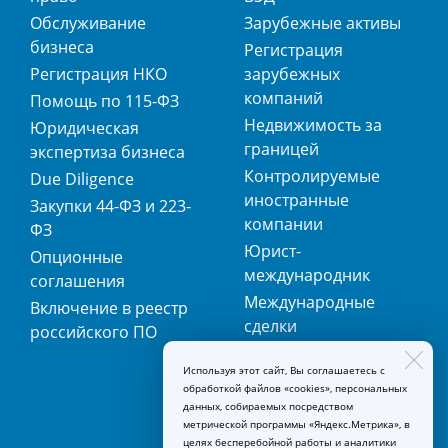
Обслуживание
Зарубежные активы
бизнеса
Регистрация
Регистрация НКО
зарубежных
компаний
Помощь по 115-ФЗ
Недвижимость за
Юридическая
границей
экспертиза бизнеса
Контролируемые
Due Diligence
иностранные
Закупки 44-ФЗ и 223-
компании
ФЗ
Юрист-
Опционные
международник
соглашения
Международные
Включение в реестр
сделки
российского ПО
Международная
Используя этот сайт, Вы соглашаетесь с
регистрация
обработкой файлов «cookies», персональных
товарных знаков
данных, собираемых посредством
метрической программы «Яндекс.Метрика», в
целях бесперебойной работы и аналитики